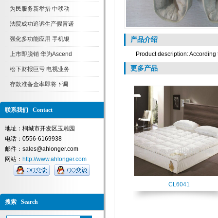
为民服务新举措 中移动
法院成功追诉生产假冒诺
强化多功能应用 手机银
产品介绍
上市即脱销 华为Ascend
Product description: According t
更多产品
松下财报巨亏 电视业务
存款准备金率即将下调
联系我们 Contact
地址：桐城市开发区玉雕园
电话：0556-6169938
邮件：sales@ahlonger.com
网站：
http://www.ahlonger.com
CL6041
搜索 Search